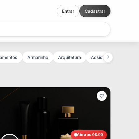
Entrar
Cadastrar
pamentos
Armarinho
Arquitetura
Assistência Técnica
Abre às 08:00