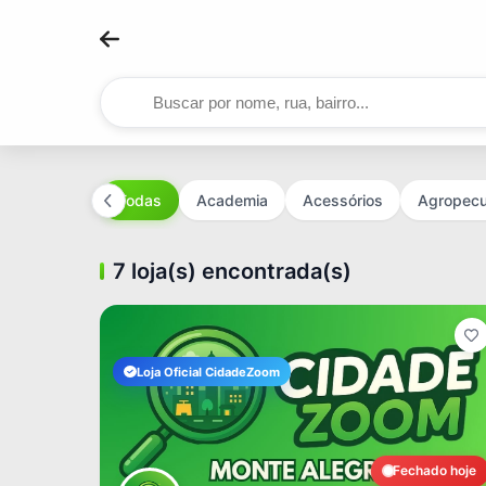
Todas
Academia
Acessórios
Agropecu
7 loja(s) encontrada(s)
Loja Oficial CidadeZoom
Fechado hoje