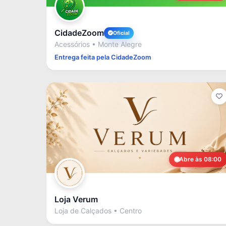
CidadeZoom
Oficial
Acessórios • Monte Alegre
Entrega feita pela CidadeZoom
Abre às 08:00
Loja Verum
Loja de Calçados • Centro