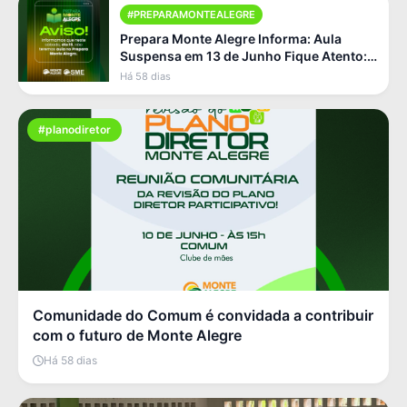
#PREPARAMONTEALEGRE
Prepara Monte Alegre Informa: Aula
Suspensa em 13 de Junho Fique Atento:
Não Haverá Aula Neste Sá [...]
Há 58 dias
#planodiretor
Comunidade do Comum é convidada a contribuir
com o futuro de Monte Alegre
Há 58 dias