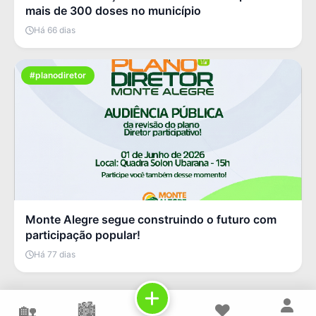
mais de 300 doses no município
Há 66 dias
#planodiretor
Monte Alegre segue construindo o futuro com
participação popular!
Há 77 dias
🏡
🏙️
❤️