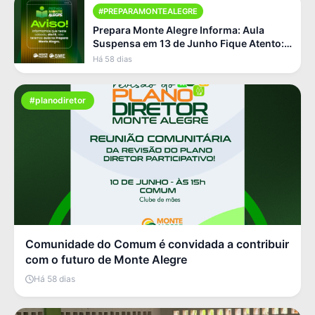
#PREPARAMONTEALEGRE
Prepara Monte Alegre Informa: Aula
Suspensa em 13 de Junho Fique Atento:
Não Haverá Aula Neste Sá [...]
Há 58 dias
#planodiretor
Comunidade do Comum é convidada a contribuir
com o futuro de Monte Alegre
Há 58 dias