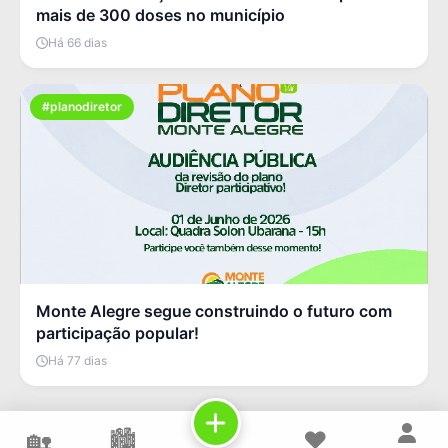
mais de 300 doses no município
Há 66 dias
#planodiretor
Monte Alegre segue construindo o futuro com
participação popular!
Há 77 dias
🏡
🏙️
❤️