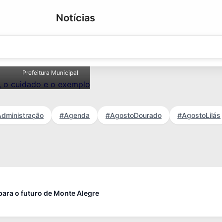
Notícias
ar o amor, o
Prefeitura Municipal
dministração
#Agenda
#AgostoDourado
#AgostoLilás
ra o futuro de Monte Alegre