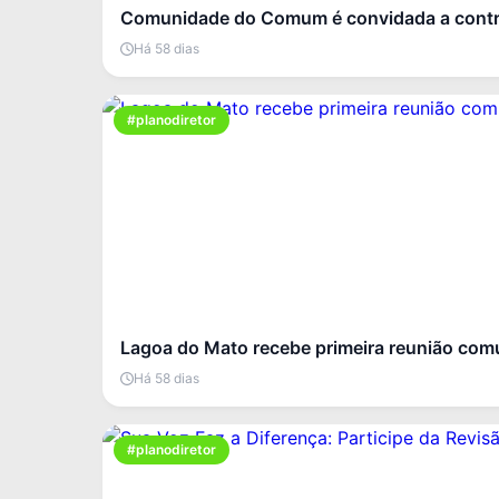
Comunidade do Comum é convidada a contri
Há 58 dias
#planodiretor
Lagoa do Mato recebe primeira reunião comu
Há 58 dias
#planodiretor