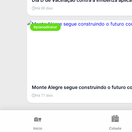
Dia D de Vacinação contra a Influenza aplic
Há 66 dias
#planodiretor
Monte Alegre segue construindo o futuro co
Há 77 dias
🏡
🏙️
Início
Cidade