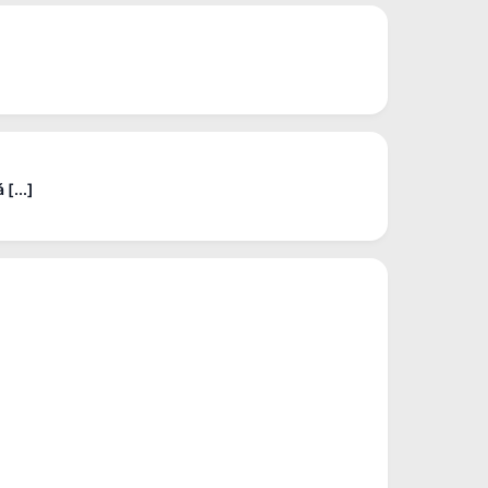
[...]