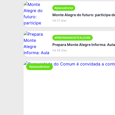
#planodiretor
Monte Alegre do futuro: participe 
Há 57 dias
#PREPARAMONTEALEGRE
Prepara Monte Alegre Informa: Aula
Há 58 dias
#planodiretor