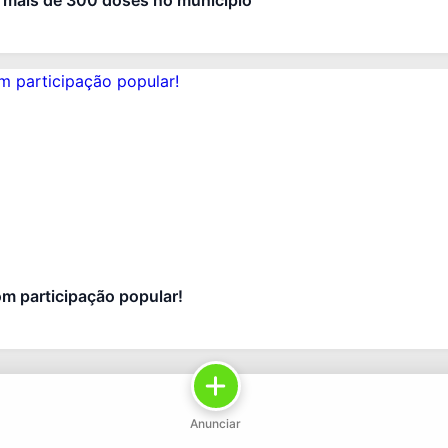
a mais de 300 doses no município
m participação popular!
Anunciar