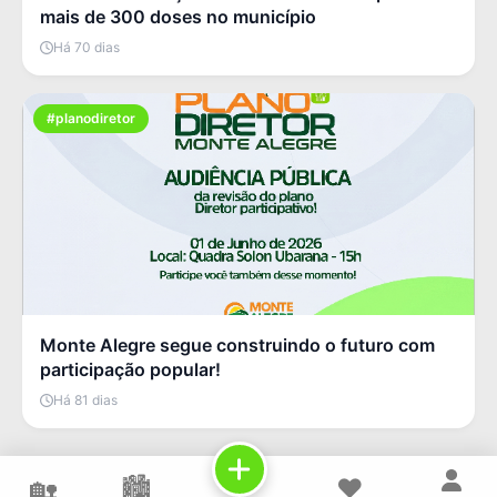
mais de 300 doses no município
Há 70 dias
#planodiretor
Monte Alegre segue construindo o futuro com
participação popular!
Há 81 dias
🏡
🏙️
❤️