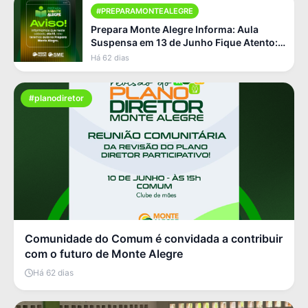
#PREPARAMONTEALEGRE
Prepara Monte Alegre Informa: Aula
Suspensa em 13 de Junho Fique Atento:
Não Haverá Aula Neste Sá [...]
Há 62 dias
#planodiretor
Comunidade do Comum é convidada a contribuir
com o futuro de Monte Alegre
Há 62 dias