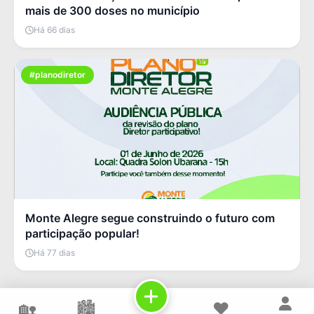
mais de 300 doses no município
Há 66 dias
#planodiretor
Monte Alegre segue construindo o futuro com
participação popular!
Há 77 dias
🏡
🏙️
❤️