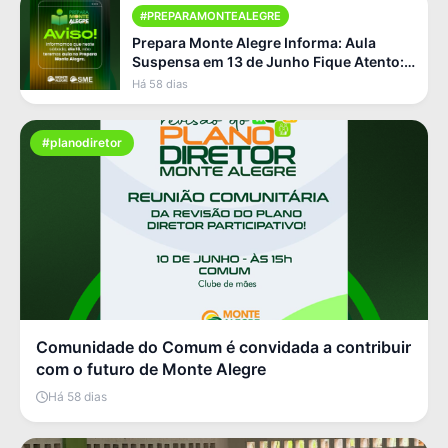
#PREPARAMONTEALEGRE
Prepara Monte Alegre Informa: Aula
Suspensa em 13 de Junho Fique Atento:
Não Haverá Aula Neste Sá [...]
Há 58 dias
#planodiretor
Comunidade do Comum é convidada a contribuir
com o futuro de Monte Alegre
Há 58 dias