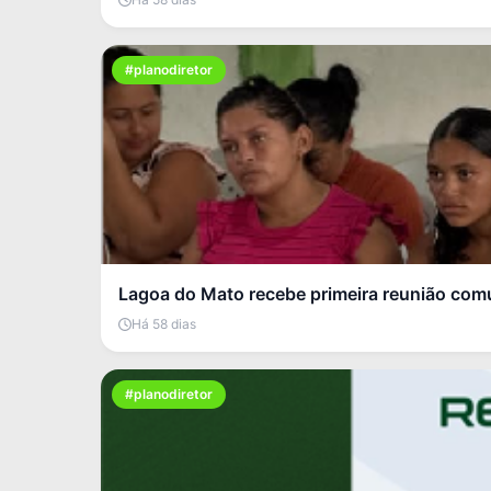
#planodiretor
Lagoa do Mato recebe primeira reunião comu
Há 58 dias
#planodiretor