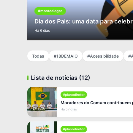
#montealegre
Dia dos Pais: uma data para celeb
Há 6 dias
Todas
#18DEMAIO
#Acessibilidade
#A
Lista de notícias (12)
#planodiretor
Moradores do Comum contribuem pa
Há 57 dias
#planodiretor