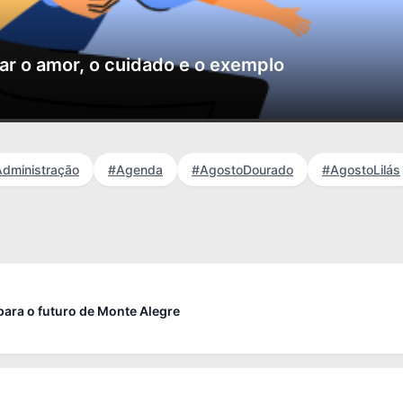
rar o amor, o cuidado e o exemplo
dministração
#Agenda
#AgostoDourado
#AgostoLilás
ra o futuro de Monte Alegre