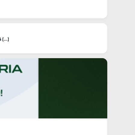
[...]