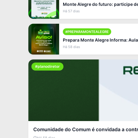
Monte Alegre do futuro: participe 
Há 57 dias
#PREPARAMONTEALEGRE
Prepara Monte Alegre Informa: Aula
Há 58 dias
#planodiretor
Comunidade do Comum é convidada a contri
Há 58 dias