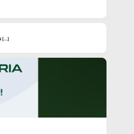
[...]