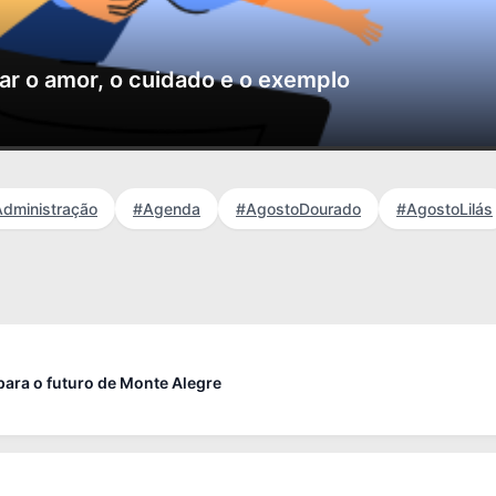
rar o amor, o cuidado e o exemplo
dministração
#Agenda
#AgostoDourado
#AgostoLilás
ra o futuro de Monte Alegre