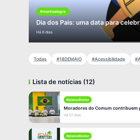
#montealegre
Dia dos Pais: uma data para celeb
Há 6 dias
Todas
#18DEMAIO
#Acessibilidade
#A
Lista de notícias (12)
#planodiretor
Moradores do Comum contribuem pa
Há 57 dias
#planodiretor