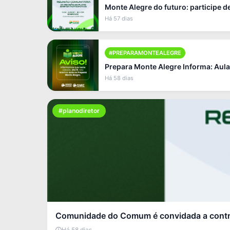
Monte Alegre do futuro: participe 
Há 57 dias
#PREPARAMONTEALEGRE
Prepara Monte Alegre Informa: Aula
Há 58 dias
#planodiretor
Comunidade do Comum é convidada a contri
Há 58 dias