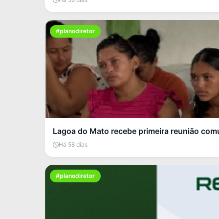
#planodiretor
Lagoa do Mato recebe primeira reunião comu
Há 58 dias
#planodiretor