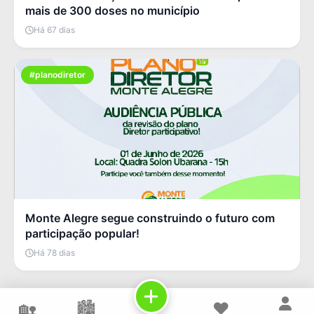
mais de 300 doses no município
Há 67 dias
#planodiretor
Monte Alegre segue construindo o futuro com
participação popular!
Há 78 dias
🏡
🏙️
❤️