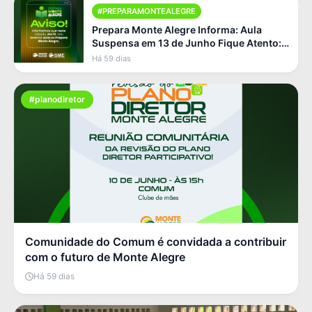
#PREPARAMONTEALEGRE
Prepara Monte Alegre Informa: Aula
Suspensa em 13 de Junho Fique Atento:
Não Haverá Aula Neste Sá [...]
Há 59 dias
#planodiretor
Comunidade do Comum é convidada a contribuir
com o futuro de Monte Alegre
Há 59 dias